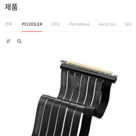
제품
전체
PCCOOLER
EPIC
PentaWave
AeroCool
XAST