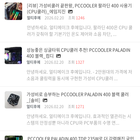
[리뷰] 가성비쿨러 끝판왕, PCCOOLER 팔라딘 400 사용기
(CPU쿨러)_에임지진
얼티후예
2026.02.20
조회
1246
안녕하세요. 얼티메이크 후예입니다. 팔라딘 400은 CPU 쿨
러가 갖춰야 할 기본기인 온도 제어와 소음 차단, ...
성능좋은 싱글타워 CPU쿨러 추천! PCCOOLER PALADIN
400 블랙_컴디
얼티후예
2026.02.20
조회
1327
안녕하세요. 얼티메이크 후예입니다. - 2만원대의 가격에 저
소음과 쿨링력을 동시에 구현한 가성비 CPU쿨러 ...
가성비로 승부하는 PCCOOLER PALADIN 400 블랙 쿨러
_[솔비]
얼티후예
2026.02.20
조회
1271
안녕하세요. 얼티메이크 후예입니다. 효과적인 열관리는 시
스템의 안정성뿐 아니라 CPU와 PC부품의 수명 연...
PCCOOLER PALADIN 400 TDP 235W로 더 강력해진 국민