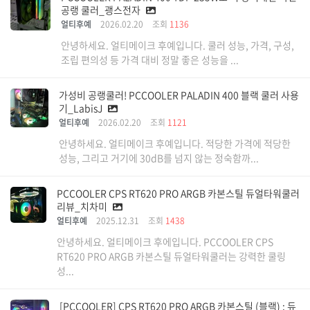
공랭 쿨러_괭스전자
얼티후예
2026.02.20
조회
1136
안녕하세요. 얼티메이크 후예입니다. 쿨러 성능, 가격, 구성,
조립 편의성 등 가격 대비 정말 좋은 성능을 ...
가성비 공랭쿨러! PCCOOLER PALADIN 400 블랙 쿨러 사용
기_LabisJ
얼티후예
2026.02.20
조회
1121
안녕하세요. 얼티메이크 후예입니다. 적당한 가격에 적당한
성능, 그리고 거기에 30dB를 넘지 않는 정숙함까...
PCCOOLER CPS RT620 PRO ARGB 카본스틸 듀얼타워쿨러
리뷰_치차미
얼티후예
2025.12.31
조회
1438
안녕하세요. 얼티메이크 후에입니다. PCCOOLER CPS
RT620 PRO ARGB 카본스틸 듀얼타워쿨러는 강력한 쿨링
성...
[PCCOOLER] CPS RT620 PRO ARGB 카본스틸 (블랙) : 듀