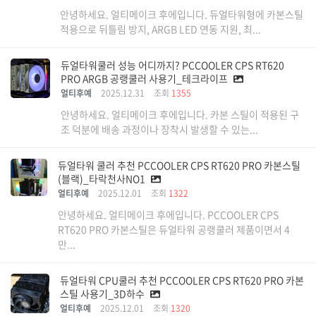
안녕하세요. 얼티메이크 후에입니다. 듀얼타워형에 카본스틸
적용으로 뒤틀림 방지, ARGB LED 연동 지원, 최...
듀얼타워쿨러 성능 어디까지? PCCOOLER CPS RT620
PRO ARGB 공랭쿨러 사용기_테크라이프
얼티후예
2025.12.31
조회
1355
안녕하세요. 얼티메이크 후에입니다. 카본 스틸이 적용된 구
조 덕분에 배송 과정이나 장착시 발생할 수 있는...
듀얼타워 쿨러 추천 PCCOOLER CPS RT620 PRO 카본스틸
(블랙)_타락천사NO1
얼티후예
2025.12.01
조회
1322
안녕하세요. 얼티메이크 후에입니다. PCCOOLER CPS
RT620 PRO 카본스틸은 듀얼타워 공랭쿨러 제품이면서 4
만...
듀얼타워 CPU쿨러 추천 PCCOOLER CPS RT620 PRO 카본
스틸 사용기_3D하수
얼티후예
2025.12.01
조회
1320