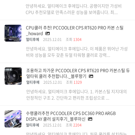
안녕하세요. 얼티메이크 후에입니다. 공랭이지만 가성비
CPU 추천모델로 만족스러운 성능을 보여줍니다. 최...
CPU쿨러 추천! PCCOOLER CPS RT620 PRO 카본 스틸
_howard
얼티후예
2025.12.01
조회
1304
안녕하세요. 얼티메이크 후에입니다. 이 제품은 뛰어난 가성
비와 성능을 모두 갖춘 듀얼 타워형 쿨러로 강력...
조용하고 차가운 PCCOOLER CPS RT620 PRO 카본스틸 듀
얼타워 쿨러 추천합니다._블루향기
얼티후예
2025.12.01
조회
1329
안녕하세요. 얼티메이크 후에입니다. 1. 카본스틸 지지대의
안정적인 구조 2. 간단하고 편리한 조립성으로 ...
수랭쿨러추천 PCCOOLER CPS DC360 PRO ARGB
DISPLAY 쿨러 설치후기_블루마신
얼티후예
2025.12.01
조회
2204
안녕하세요. 얼티메이크 후에입니다. 처음 쿨러를 설치하는