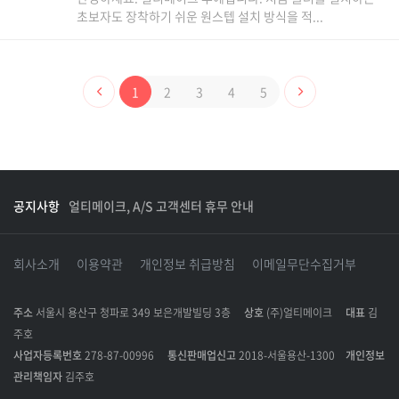
초보자도 장착하기 쉬운 원스텝 설치 방식을 적...
1
2
3
4
5
공지사항
얼티메이크, A/S 고객센터 휴무 안내
회사소개
이용약관
개인정보 취급방침
이메일무단수집거부
주소
서울시 용산구 청파로 349 보은개발빌딩 3층
상호
(주)얼티메이크
대표
김
주호
사업자등록번호
278-87-00996
통신판매업신고
2018-서울용산-1300
개인정보
관리책임자
김주호