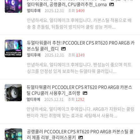
얼타워쿨러, 공랭쿨러, CPU쿨러추천_Lorna
얼티후예
2025.12.31
조회
1409
안녕하세요. 얼티메이크 후에입니다. 카본스틸 적용으로 배
송 중 흔들림, 뒤틀림이 방지되어 쿨링 성능 저하...
듀얼타워쿨러 추천! PCCOOLER CPS RT620 PRO ARGB 카
본스틸 쿨러_컴디
얼티후예
2025.12.31
조회
1349
안녕하세요. 얼티메이크 후에입니다. 팬성능이 좋으며 히트
싱크를 안정성 있게 보호하는 듀얼타워 쿨러입니...
듀얼타워쿨러 PCCOOLER CPS RT620 PRO ARGB 카본스
틸 CPU쿨러 사용후기_초이짱
얼티후예
2025.12.31
조회
1292
안녕하세요. 얼티메이크 후에입니다. ARGB가 지원되는 쿨링
팬이라 개인 취향에 맞는 효과로 세팅해서 사용하...
공랭쿨러 PCCOOLER CPS RT620 PRO ARGB 카본스틸 쿨
러 제품 리뷰_큐리어스몽키