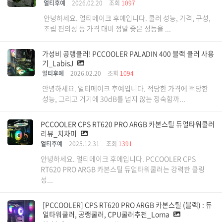
얼티후예
2026.02.20
조회
1097
안녕하세요. 얼티메이크 후예입니다. 쿨러 성능, 가격, 구성,
조립 편의성 등 가격 대비 정말 좋은 성능을 ...
가성비 공랭쿨러! PCCOOLER PALADIN 400 블랙 쿨러 사용
기_LabisJ
얼티후예
2026.02.20
조회
1094
안녕하세요. 얼티메이크 후예입니다. 적당한 가격에 적당한
성능, 그리고 거기에 30dB를 넘지 않는 정숙함까...
PCCOOLER CPS RT620 PRO ARGB 카본스틸 듀얼타워쿨러
리뷰_치차미
얼티후예
2025.12.31
조회
1391
안녕하세요. 얼티메이크 후에입니다. PCCOOLER CPS
RT620 PRO ARGB 카본스틸 듀얼타워쿨러는 강력한 쿨링
성...
[PCCOOLER] CPS RT620 PRO ARGB 카본스틸 (블랙) : 듀
얼타워쿨러, 공랭쿨러, CPU쿨러추천_Lorna