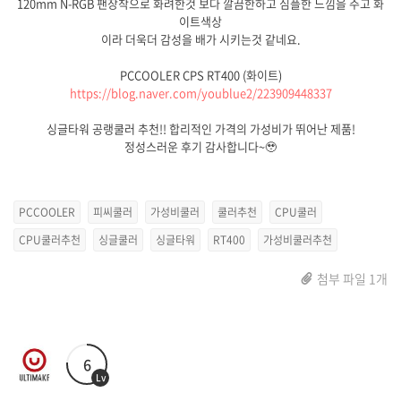
120mm N-RGB 팬장착으로 화려한것 보다 깔끔한하고 심플한 느낌을 주고 화
이트색상
이라 더욱더 감성을 배가 시키는것 같네요.
PCCOOLER CPS RT400 (화이트)
https://blog.naver.com/youblue2/223909448337
싱글타워 공랭쿨러 추천!! 합리적인 가격의 가성비가 뛰어난 제품!
정성스러운 후기 감사합니다~🥹
PCCOOLER
피씨쿨러
가성비쿨러
쿨러추천
CPU쿨러
CPU쿨러추천
싱글쿨러
싱글타워
RT400
가성비쿨러추천
첨부 파일 1개
6
Lv