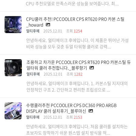
CPU 추천모델로 만족스러운 성능을 보여줍니다. 최...
CPU쿨러 추천! PCCOOLER CPS RT620 PRO 카본 스틸
_howard
얼티후예
2025.12.01
조회
1254
안녕하세요. 얼티메이크 후에입니다. 이 제품은 뛰어난 가성
비와 성능을 모두 갖춘 듀얼 타워형 쿨러로 강력...
조용하고 차가운 PCCOOLER CPS RT620 PRO 카본스틸 듀
얼타워 쿨러 추천합니다._블루향기
얼티후예
2025.12.01
조회
1282
안녕하세요. 얼티메이크 후에입니다. 1. 카본스틸 지지대의
안정적인 구조 2. 간단하고 편리한 조립성으로 ...
수랭쿨러추천 PCCOOLER CPS DC360 PRO ARGB
DISPLAY 쿨러 설치후기_블루마신
얼티후예
2025.12.01
조회
2153
안녕하세요. 얼티메이크 후에입니다. 처음 쿨러를 설치하는
초보자도 장착하기 쉬운 원스텝 설치 방식을 적...