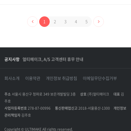
1
2
3
4
5
공지사항
얼티메이크, A/S 고객센터 휴무 안내
회사소개
이용약관
개인정보 취급방침
이메일무단수집거부
주소
서울시 용산구 청파로 349 보은개발빌딩 3층
상호
(주)얼티메이크
대표
김
주호
사업자등록번호
278-87-00996
통신판매업신고
2018-서울용산-1300
개인정보
관리책임자
김주호
Copyright © ULTIMAKE All rights reserved.