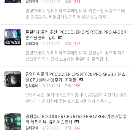
얼티후예
2025.12.31
조회
1381
안녕하세요. 얼티메이크 후에입니다. 카본스틸 적용으로 배
송 중 흔들림, 뒤틀림이 방지되어 쿨링 성능 저하...
듀얼타워쿨러 추천! PCCOOLER CPS RT620 PRO ARGB 카
본스틸 쿨러_컴디
얼티후예
2025.12.31
조회
1313
안녕하세요. 얼티메이크 후에입니다. 팬성능이 좋으며 히트
싱크를 안정성 있게 보호하는 듀얼타워 쿨러입니...
듀얼타워쿨러 PCCOOLER CPS RT620 PRO ARGB 카본스
틸 CPU쿨러 사용후기_초이짱
얼티후예
2025.12.31
조회
1255
안녕하세요. 얼티메이크 후에입니다. ARGB가 지원되는 쿨링
팬이라 개인 취향에 맞는 효과로 세팅해서 사용하...
공랭쿨러 PCCOOLER CPS RT620 PRO ARGB 카본스틸 쿨
러 제품 리뷰_큐리어스몽키
얼티후예
2025.12.31
조회
1342