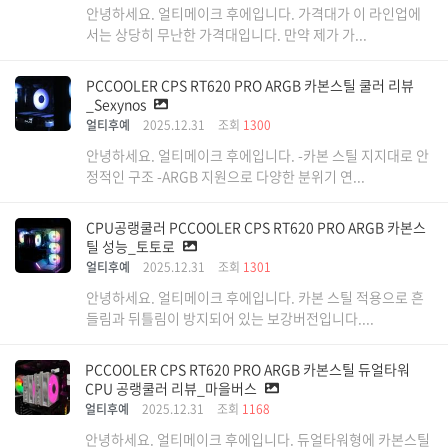
안녕하세요. 얼티메이크 후에입니다. 가격대가 이 라인업에
서는 상당히 무난한 가격대입니다. 만약 제가 가...
PCCOOLER CPS RT620 PRO ARGB 카본스틸 쿨러 리뷰
_Sexynos
얼티후예
2025.12.31
조회
1300
안녕하세요. 얼티메이크 후에입니다. -카본 스틸 지지대로 안
정적인 구조 -ARGB 지원으로 다양한 분위기 연...
CPU공랭쿨러 PCCOOLER CPS RT620 PRO ARGB 카본스
틸 성능_토토로
얼티후예
2025.12.31
조회
1301
안녕하세요. 얼티메이크 후에입니다. 카본 스틸 적용으로 흔
들림과 뒤틀림이 방지되어 있는 보강버전입니다....
PCCOOLER CPS RT620 PRO ARGB 카본스틸 듀얼타워
CPU 공랭쿨러 리뷰_마을버스
얼티후예
2025.12.31
조회
1168
안녕하세요. 얼티메이크 후에입니다. 듀얼타워형에 카본스틸