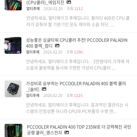
(CPU쿨러)_에임지진
얼티후예
2026.02.20
조회
1212
안녕하세요. 얼티메이크 후예입니다. 팔라딘 400은 CPU 쿨
러가 갖춰야 할 기본기인 온도 제어와 소음 차단, ...
성능좋은 싱글타워 CPU쿨러 추천! PCCOOLER PALADIN
400 블랙_컴디
얼티후예
2026.02.20
조회
1296
안녕하세요. 얼티메이크 후예입니다. - 2만원대의 가격에 저
소음과 쿨링력을 동시에 구현한 가성비 CPU쿨러 ...
가성비로 승부하는 PCCOOLER PALADIN 400 블랙 쿨러
_[솔비]
얼티후예
2026.02.20
조회
1225
안녕하세요. 얼티메이크 후예입니다. 효과적인 열관리는 시
스템의 안정성뿐 아니라 CPU와 PC부품의 수명 연...
PCCOOLER PALADIN 400 TDP 235W로 더 강력해진 국민
공랭 쿨러_괭스전자