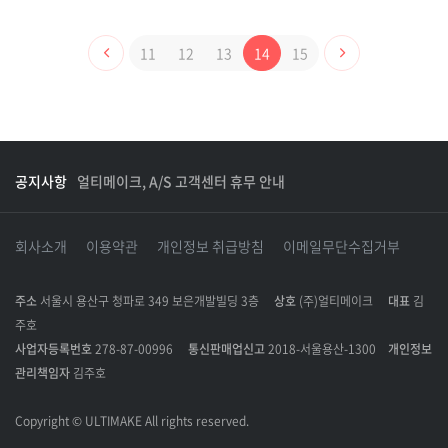
11
12
13
14
15
공지사항
얼티메이크, A/S 고객센터 휴무 안내
회사소개
이용약관
개인정보 취급방침
이메일무단수집거부
주소
서울시 용산구 청파로 349 보은개발빌딩 3층
상호
(주)얼티메이크
대표
김
주호
사업자등록번호
278-87-00996
통신판매업신고
2018-서울용산-1300
개인정보
관리책임자
김주호
Copyright © ULTIMAKE All rights reserved.