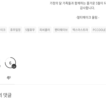
가정의 달 가족들과 함께하는 즐거운 5월이 
감사합니다.
-얼티메이크 올림 -
메이크
휴무일정
5월휴무
피씨쿨러
펜타웨이브
엑스아스트라
PCCOOLE
6
Lv
의 댓글