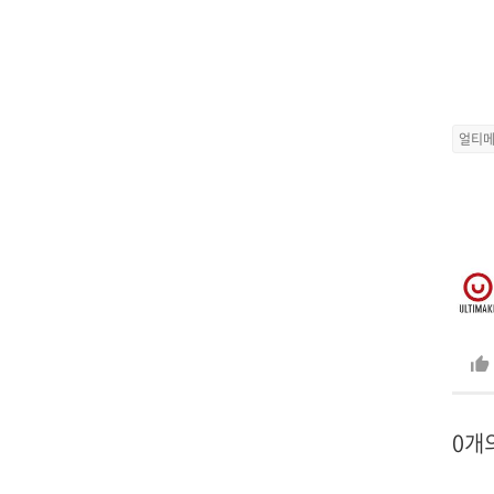
얼티
0개