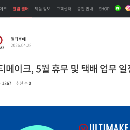
이크
알림 센터
제품 정보
고객센터
총판 안내
SHOP
얼티후예
2026.04.28
티메이크, 5월 휴무 및 택배 업무 일
수
1867
추천 수
0