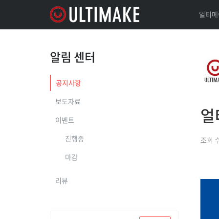
얼티메
알림 센터
공지사항
보도자료
얼
이벤트
진행중
조회 
마감
리뷰