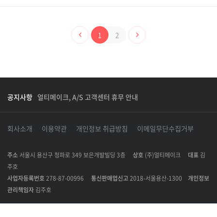
1
2
공지사항
얼티메이크, A/S 고객센터 휴무 안내
회사소개
이용약관
개인정보 취급방침
이메일무단수집거부
주소
서울시 용산구 청파로 349 보은개발빌딩 3층
상호
(주)얼티메이크
대표
김
주호
사업자등록번호
278-87-00996
통신판매업신고
2018-서울용산-1300
개인정보
관리책임자
김주호
Copyright © ULTIMAKE All rights reserved.