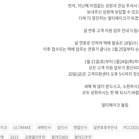
먼저, 지난해 아낌없는 성원과 관심 주셔서
보내주신 성원에 보답할 수 있
더욱 더 정진하는 얼티메이크가 되겠
설 연휴 고객 지원 업무 안내 드립
설 연휴로 인하여 택배 발송은 18일(수)
이후 접수되는 택배 업무는 연휴가 끝나는 1월 25일부터 
1월 21일(토)부터 1월24일(화)
모든 고객 지원 업무가 중단되
20일(금)은 고객지원센터 오후 5시까지 정
새해 복 많이 받으시고, 소원하시
모두 성취하시는 한 해 되시기 바랍
얼티메이크 올림
메이크
ULTIMAKE
새해인사
설인사
명절인사
설연휴휴무안내
PCCOOL
끼해
2023
공랭쿨러추천
팔라딘400
팔라딘추천