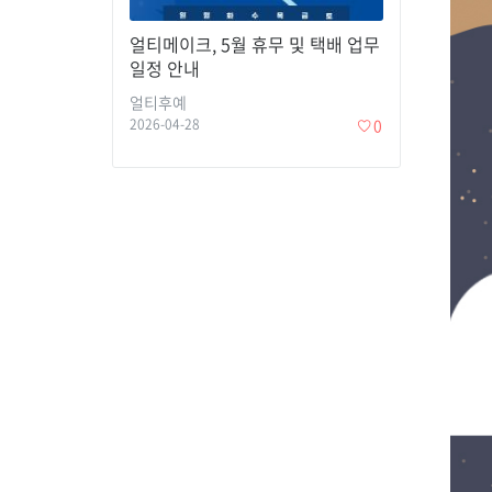
얼티메이크, 5월 휴무 및 택배 업무
일정 안내
얼티후예
2026-04-28
0