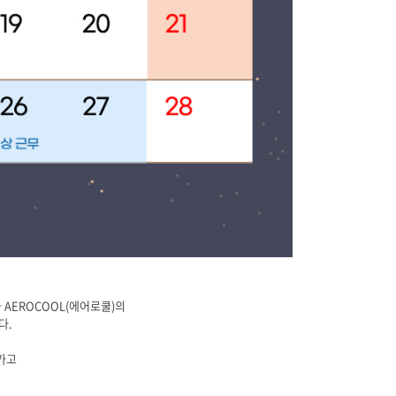
 AEROCOOL(에어로쿨)의
다.
가고
.