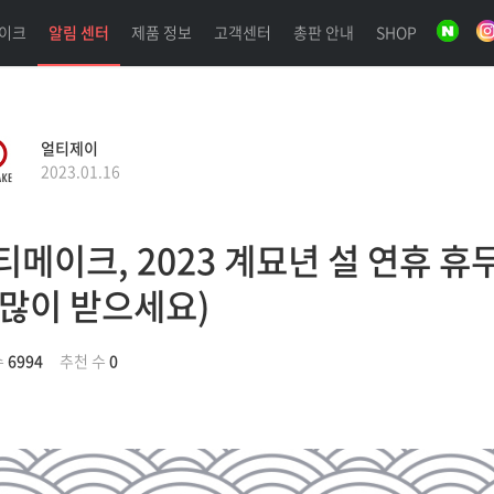
이크
알림 센터
제품 정보
고객센터
총판 안내
SHOP
얼티제이
2023.01.16
티메이크, 2023 계묘년 설 연휴 휴무 
 많이 받으세요)
수
6994
추천 수
0