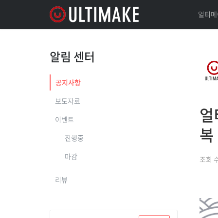
얼티메
알림 센터
공지사항
보도자료
얼
이벤트
복
진행중
마감
조회 
리뷰