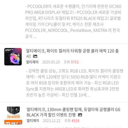
- PCCOOLER의 새로운 수랭쿨러, 인기리에 완판된 DC360
PRO ARGB DISPLAY 재입고! - PCCOOLER 새로운 가성비
라인업, RT시리즈 듀얼타워 RT620 BLACK 재입고! 글로벌
게이밍 기어 CPU쿨러 및 PC 케이스 전문 제조사
PCCOOLER, AEROCOOL, PentaWave, XASTRA 의 한국
공식 ...
얼티메이크, 화이트 컬러의 타워형 공랭 쿨러 에픽 120 출
시!
얼티제이
2020.05.25
조회
9751
- 강력한 쿨링 성능, 고휘도 RGB LED, 화이트 컬러의 쿨링팬
채택! - 에픽 120에만 있다! 5050 RGB 멀티 커넥터 지원으
로 여러 RGB 장치와 호환하여 제어 가능 - 최신 RGB LED
Sync를 지원하는 ARGB LED로 화려한 튜닝효과와 2만원
초반의 높은 가성비! - 최신 인텔 10세...
얼티메이크, 130mm 쿨링팬 탑재, 듀얼타워 공랭쿨러 G6
BLACK 가격 할인 이벤트 진행
얼티제이
2023.12.22
조회
4936