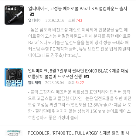
얼티메이크, 고성능 에어로쿨 Baraf-S 써멀컴파운드 출시
얼티제이
2019.12.16
조회
743
- 높은 점도와 비전도성 재질로 제작되어 안정성을 높힌 에
어로쿨의 고성능 써멀컴파운드 - 미세 분자를 통한 에어로쿨
Baraf-S 나노 기술은 열전도율을 높혀 냉각 성능 극대화 해
커스텀 수랭 PC 제작과 쿨러, 튜닝 브랜드 전문 업체 ㈜얼티
메이크(대표:김주호/ https:/...
얼티메이크, 8월 7일부터 팔라딘 EX400 BLACK 제품 대상
여름맞이 쿨썸머 프로모션 진행
얼티제이
2023.08.04
조회
6422
- 블랙 도장하여 매끄러운 히트싱크 표면처리와 탑커버 장착
으로 고급스럽고 깔끔한 디자인 - 높은 열전도율을 위한 비전
도성 고성능 써멀그리스(열전도율 12.8W/mk)가 제품 내 포
함 - 팔라딘에 뒤쳐지지 않는 성능과 156mm 높이로 케이스
호환성마저 좋은 가성비 쿨러 -...
PCCOOLER, ‘RT400 TCL FULL ARGB’ 신제품 할인 및 사