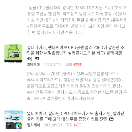
-동급 CPU쿨러 대비 강력한 285W TDP 지원 -94.1CFM 고
풍량 고성능 팬 탑재, 히트싱크 냉각 속도 대폭 향상 -NSK사
기술 기반 내구성에 최적화된 듀얼 볼 베어링 적용 -듀얼타워
+듀얼팬 구조로 극대화된 발열 처리 -프리미엄 팬의 유니크
한 팬 블레이드 디자인 적용 -12...
얼티메이크, 펜타웨이브 CPU공랭 쿨러 Z06D에 깔끔한 조
립을 위한 써멀흐름방지 실리콘가드 기본 제공( 블랙 제품
🎁)
얼티후에
2025.07.14
조회
4234
[PentaWave Z06D (블랙) + AM5 써멀흐름방지가드 +
AM4 세이프티가드] - 대장급 듀얼 타워 공랭 쿨러! Z06D -
올블랙으로 고급스러운 외형과 통일감 있는 디자인 완성 -
AM4 전용 무뽑기 방지 키드 제공으로 안전한 시스템 환경 구
축 - AM5 써멀흐름방지 가이드 제공으로...
얼티메이크, 팔라딘 CPU 세이프티 가드 출시 기념, 팔라딘
쿨러 기존 구매 고객 대상 무료 증정 이벤트 진행
얼티제이
2021.09.23
조회
1486