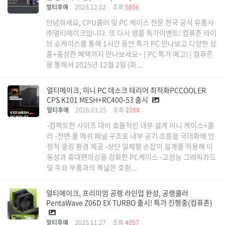
얼티후예
2025.12.02
조회
5856
안녕하세요, CPU쿨러 및 PC 케이스 전문 한국 공식 유통사
㈜얼티메이크입니다. 또 다시 앵콜 특가이벤트! 컴퓨존 라이
브 쇼케이스를 통해 1시간 동안 특가 PC 만나보고 다양한 상
품+풍성한 혜택까지 만나보세요~ [ PC 특가 예고! ] 컴퓨존
을 통해서 2025년 12월 2일 (화...
얼티메이크, 미니 PC 데스크 테리어 최적화PCCOOLER
CPS K101 MESH+RC400-53 출시
얼티후예
2026.03.25
조회
2288
-컴팩트한 사이즈 대비 효율적인 내부 설계 미니 케이스+쿨
러 -전면 풀 메쉬 패널 구조로 내부 공기 흐름을 극대화해 안
정적 쿨링 환경 제공 -상단 일체형 손잡이 설계를 적용해 이
동성과 휴대편의성을 강화한 PC케이스 -고성능 그래픽카드
및 주요 부품과의 폭넓은 호환...
얼티메이크, 프리미엄 공랭 라인업 완성, 공랭쿨러
PentaWave Z06D EX TURBO 출시! 특가 진행중(컴퓨존)
얼티후예
2025.11.27
조회
4057