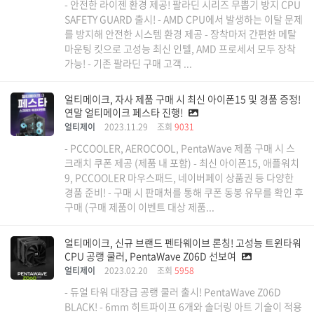
- 안전한 라이젠 환경 제공! 팔라딘 시리즈 무뽑기 방지 CPU
SAFETY GUARD 출시! - AMD CPU에서 발생하는 이탈 문제
를 방지해 안전한 시스템 환경 제공 - 장착마저 간편한 메탈
마운팅 킷으로 고성능 최신 인텔, AMD 프로세서 모두 장착
가능! - 기존 팔라딘 구매 고객 ...
얼티메이크, 자사 제품 구매 시 최신 아이폰15 및 경품 증정!
연말 얼티메이크 페스타 진행!
얼티제이
2023.11.29
조회
9031
- PCCOOLER, AEROCOOL, PentaWave 제품 구매 시 스
크래치 쿠폰 제공 (제품 내 포함) - 최신 아이폰15, 애플워치
9, PCCOOLER 마우스패드, 네이버페이 상품권 등 다양한
경품 준비! - 구매 시 판매처를 통해 쿠폰 동봉 유무를 확인 후
구매 (구매 제품이 이벤트 대상 제품...
얼티메이크, 신규 브랜드 펜타웨이브 론칭! 고성능 트윈타워
CPU 공랭 쿨러, PentaWave Z06D 선보여
얼티제이
2023.02.20
조회
5958
- 듀얼 타워 대장급 공랭 쿨러 출시! PentaWave Z06D
BLACK! - 6mm 히트파이프 6개와 솔더링 아트 기술이 적용