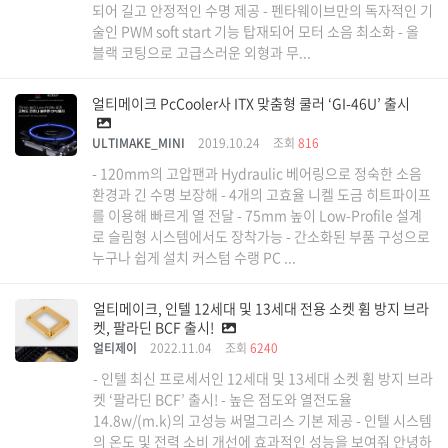
되어 길고 안정적인 수명 제공 - 펜타웨이브만의 독자적인 기
술인 PWM soft start 기능 탑재되어 모터 소음 최소화 - 올
블랙 코팅으로 고급스러운 외형과 무...
얼티메이크 PcCooler사 ITX 맞춤형 쿨러 ‘GI-46U’ 출시
ULTIMAKE_MINI
2019.10.24
조회
816
- 120mm의 고압팬과 Hydraulic 베어링으로 정숙한 소음
환경과 긴 수명 보장해 - 4개의 고효율 니켈 도금 히트파이프
를 이용해 빠르게 열 전달 - 75mm 높이 Low-Profile 설계
로 슬림형 시스템에서도 장착가능 - 간소화된 부품 구성으로
누구나 쉽게 설치 커스텀 수랭 PC ...
얼티메이크, 인텔 12세대 및 13세대 전용 소켓 휨 방지 브라
켓, 팔라딘 BCF 출시!
얼티제이
2022.11.04
조회
6240
- 인텔 최신 프로세서인 12세대 및 13세대 소켓 휨 방지 브라
켓 ‘팔라딘 BCF’ 출시! - 높은 점도와 열전도율
14.8w/(m.k)의 고성능 써멀그리스 기본 제공 - 인텔 시스템
의 온도 및 전력 소비 개선에 효과적인 성능을 보여줘 안녕하