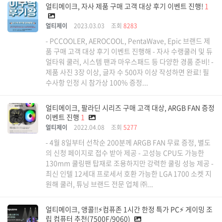
얼티메이크, 자사 제품 구매 고객 대상 후기 이벤트 진행!
1
얼티제이
2023.03.03
조회
8283
- PCCOOLER, AEROCOOL, PentaWave, Epic 브랜드 제
품 구매 고객 대상 후기 이벤트 진행해 - 자사 수랭쿨러 및 듀
얼타워 쿨러, 시스템 팬과 마우스패드 등 다양한 경품 준비! -
제품 사진 3장 이상, 글자 수 500자 이상 작성하면 완료! 필
수사항 인정 시 참가상 100% 증정...
얼티메이크, 팔라딘 시리즈 구매 고객 대상, ARGB FAN 증정
이벤트 진행
1
얼티제이
2022.04.08
조회
5277
- 4월 8일부터 선착순 200분께 ARGB FAN 무료 증정, 별도
의 신청 페이지로 접수 받아 제공 - 고성능 CPU도 가능한
130mm 쿨링팬 탑재로 조용하지만 강력한 쿨링 성능 제공 -
최신 인텔 12세대 프로세서 호환 가능한 LGA 1700 소켓 지
원해 쿨러, 튜닝 브랜드 전문 업체 ㈜...
얼티메이크, 앵콜!!⚡컴퓨존 1시간 한정 특가 PC⚡ 게이밍 조
립 컴퓨터 추천(7500F/9060)