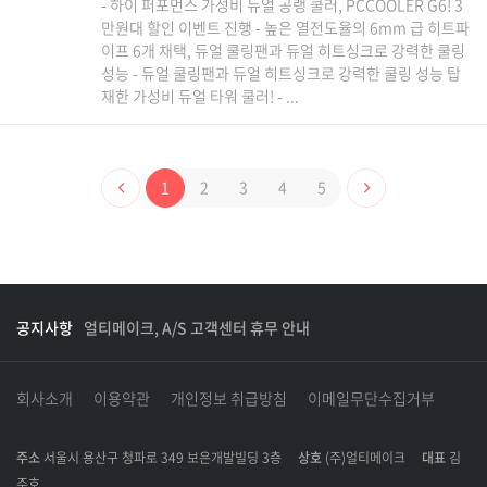
- 하이 퍼포먼스 가성비 듀얼 공랭 쿨러, PCCOOLER G6! 3
만원대 할인 이벤트 진행 - 높은 열전도율의 6mm 급 히트파
이프 6개 채택, 듀얼 쿨링팬과 듀얼 히트싱크로 강력한 쿨링
성능 - 듀얼 쿨링팬과 듀얼 히트싱크로 강력한 쿨링 성능 탑
재한 가성비 듀얼 타워 쿨러! - ...
1
2
3
4
5
공지사항
얼티메이크, A/S 고객센터 휴무 안내
회사소개
이용약관
개인정보 취급방침
이메일무단수집거부
주소
서울시 용산구 청파로 349 보은개발빌딩 3층
상호
(주)얼티메이크
대표
김
주호