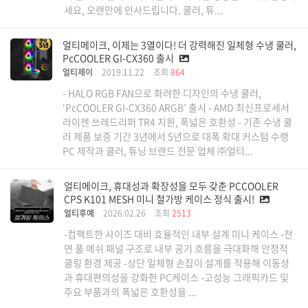
세요, 오랜만에 인사드립니다. 쿨러, 튜...
얼티메이크, 이제는 3열이다! 더 강력해진 일체형 수냉 쿨러,
PcCOOLER GI-CX360 출시
얼티제이
2019.11.22
조회
864
- HALO RGB FAN으로 화려한 디자인의 수냉 쿨러,
‘PcCOOLER GI-CX360 ARGB’ 출시 - AMD 최신프로세서
라이젠 쓰레드리퍼 TR4 지원, 폭넓은 호환성 - 기존 수냉 쿨
러 제품 보증 기간 3년에서 5년으로 대폭 확대 커스텀 수랭
PC 제작과 쿨러, 튜닝 브랜드 전문 업체 ㈜얼티...
얼티메이크, 휴대성과 확장성을 모두 갖춘 PCCOOLER
CPS K101 MESH 미니 철가방 케이스 정식 출시!
얼티후예
2026.02.26
조회
2513
-컴팩트한 사이즈 대비 효율적인 내부 설계 미니 케이스 -전
면 풀 메쉬 패널 구조로 내부 공기 흐름을 극대화해 안정적
쿨링 환경 제공 -상단 일체형 손잡이 설계를 적용해 이동성
과 휴대편의성을 강화한 PC케이스 -고성능 그래픽카드 및
주요 부품과의 폭넓은 호환성을 ...