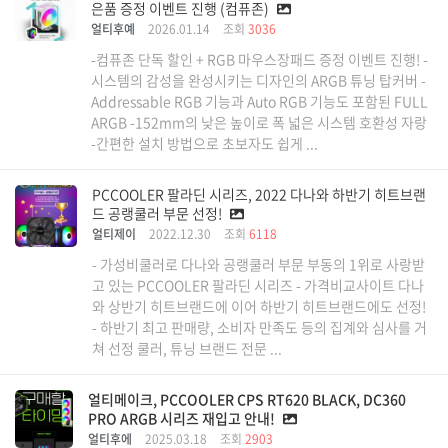
은품 증정 이벤트 진행 (컴퓨존)
얼티후예
2026.01.14
조회
3036
-컴퓨존 단독 할인 + RGB 마우스장패드 증정 이벤트 진행! -
시스템의 감성을 완성시키는 디자인의 ARGB 튜닝 탑커버 -
Addressable RGB 기능과 Auto RGB 기능도 포함된 FULL
ARGB -152mm의 낮은 높이로 폭 넓은 시스템 호환성 자랑
-간편한 설치 방법으로 초보자도 쉽게 ...
PCCOOLER 팔라딘 시리즈, 2022 다나와 하반기 히트브랜
드 공랭쿨러 부문 선정!
얼티제이
2022.12.30
조회
6118
- 가성비쿨러로 다나와 공랭쿨러 부문 부동의 1위로 사랑받
고 있는 PCCOOLER 팔라딘 시리즈 - 가격비교사이트 다나
와 상반기 히트브랜드에 이어 하반기 히트브랜드에도 선정!
- 하반기 최고 판매량, 소비자 만족도 등의 집계와 심사를 거
쳐 선정 쿨러, 튜닝 브랜드 전문 ...
얼티메이크, PCCOOLER CPS RT620 BLACK, DC360
PRO ARGB 시리즈 재입고 안내!
얼티후에
2025.03.18
조회
2903