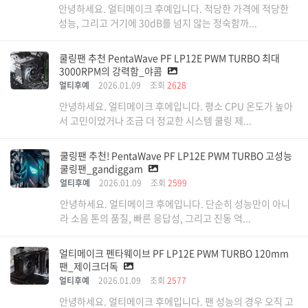
안녕하세요. 얼티메이크 후예입니다. 적당한 가격에 적당한
성능, 그리고 거기에 30dB를 넘지 않는 정숙함까...
쿨링팬 추천 PentaWave PF LP12E PWM TURBO 최대
3000RPM의 강력함_야콤
얼티후예
2026.01.09
조회
2628
안녕하세요. 얼티메이크 후에입니다. 평소 CPU 온도가 높아
서 고민이었거나 조금 더 정교한 시스템 쿨링 제...
쿨링팬 추천! PentaWave PF LP12E PWM TURBO 고성능
쿨링팬_gandiggam
얼티후예
2026.01.09
조회
2599
안녕하세요. 얼티메이크 후에입니다. 단순히 성능만이 아니
라 소음 톤의 품질, 빠른 응답성, 그리고 진동 억...
얼티메이크 펜타웨이브 PF LP12E PWM TURBO 120mm
팬_제이크더독
얼티후예
2026.01.09
조회
2577
안녕하세요. 얼티메이크 후에입니다. 팬 성능의 경우 오직 고