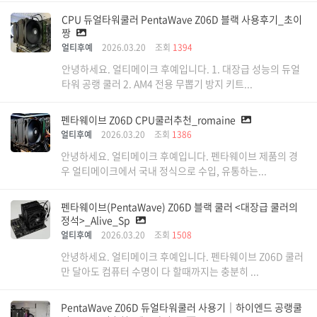
CPU 듀얼타워쿨러 PentaWave Z06D 블랙 사용후기_초이
짱
얼티후예
2026.03.20
조회
1394
안녕하세요. 얼티메이크 후예입니다. 1. 대장급 성능의 듀얼
타워 공랭 쿨러 2. AM4 전용 무뽑기 방지 키트...
펜타웨이브 Z06D CPU쿨러추천_romaine
얼티후예
2026.03.20
조회
1386
안녕하세요. 얼티메이크 후예입니다. 펜타웨이브 제품의 경
우 얼티메이크에서 국내 정식으로 수입, 유통하는...
펜타웨이브(PentaWave) Z06D 블랙 쿨러 <대장급 쿨러의
정석>_Alive_Sp
얼티후예
2026.03.20
조회
1508
안녕하세요. 얼티메이크 후예입니다. 펜타웨이브 Z06D 쿨러
만 달아도 컴퓨터 수명이 다 할때까지는 충분히 ...
PentaWave Z06D 듀얼타워쿨러 사용기｜하이엔드 공랭쿨