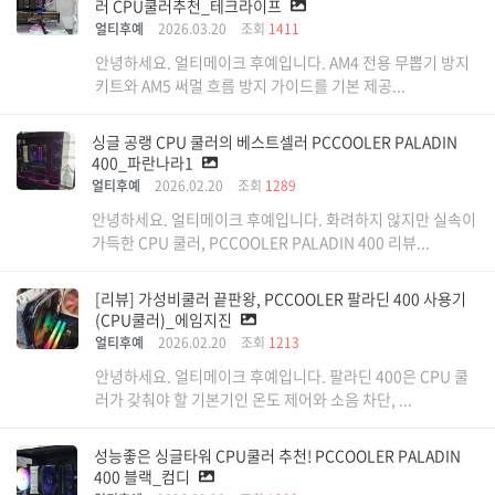
러 CPU쿨러추천_테크라이프
얼티후예
2026.03.20
조회
1411
안녕하세요. 얼티메이크 후예입니다. AM4 전용 무뽑기 방지
키트와 AM5 써멀 흐름 방지 가이드를 기본 제공...
싱글 공랭 CPU 쿨러의 베스트셀러 PCCOOLER PALADIN
400_파란나라1
얼티후예
2026.02.20
조회
1289
안녕하세요. 얼티메이크 후예입니다. 화려하지 않지만 실속이
가득한 CPU 쿨러, PCCOOLER PALADIN 400 리뷰...
[리뷰] 가성비쿨러 끝판왕, PCCOOLER 팔라딘 400 사용기
(CPU쿨러)_에임지진
얼티후예
2026.02.20
조회
1213
안녕하세요. 얼티메이크 후예입니다. 팔라딘 400은 CPU 쿨
러가 갖춰야 할 기본기인 온도 제어와 소음 차단, ...
성능좋은 싱글타워 CPU쿨러 추천! PCCOOLER PALADIN
400 블랙_컴디