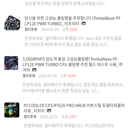
성능을 추구하는 만큼 상당히 만족스러웠습니다...
당신을 위한 고성능 쿨링팬을 추천합니다 [PentaWave PF
LP12E PWM TURBO]_이프리타
얼티후예
2026.01.09
조회
2682
안녕하세요. 얼티메이크 후에입니다. non-LED 구성의 깔끔
한 디자인은 RGB 튜닝이 필요 없는 실용 중심 시스...
3,000RPM의 압도적 풍압 고성능쿨링팬! PentaWave PF-
LP12E PWM TURBO CPU 쿨링팬 추천 필드 테스트 사용_락
겨야
얼티후예
2026.01.09
조회
2644
안녕하세요. 얼티메이크 후에입니다. 압도적인 쿨링 퍼포먼스:
라디에이터용 팬으로서 현존 최강급 성능. LC...
PCCOOLER CPS RT620 PRO ARGB 카본스틸 듀얼타워쿨러
리뷰_치차미
얼티후예
2025.12.31
조회
1397
안녕하세요. 얼티메이크 후에입니다. PCCOOLER CPS