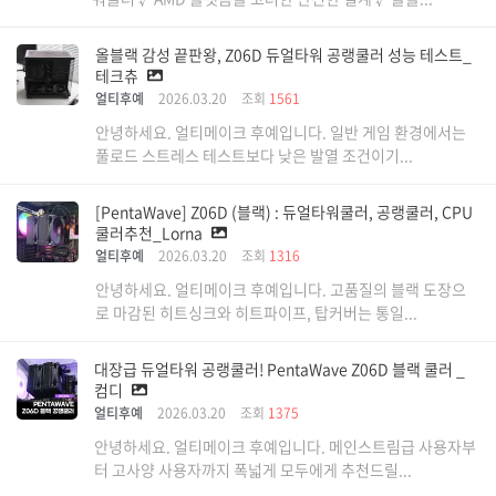
올블랙 감성 끝판왕, Z06D 듀얼타워 공랭쿨러 성능 테스트_
테크츄
얼티후예
2026.03.20
조회
1561
안녕하세요. 얼티메이크 후예입니다. 일반 게임 환경에서는
풀로드 스트레스 테스트보다 낮은 발열 조건이기...
[PentaWave] Z06D (블랙) : 듀얼타워쿨러, 공랭쿨러, CPU
쿨러추천_Lorna
얼티후예
2026.03.20
조회
1316
안녕하세요. 얼티메이크 후예입니다. 고품질의 블랙 도장으
로 마감된 히트싱크와 히트파이프, 탑커버는 통일...
대장급 듀얼타워 공랭쿨러! PentaWave Z06D 블랙 쿨러 _
컴디
얼티후예
2026.03.20
조회
1375
안녕하세요. 얼티메이크 후예입니다. 메인스트림급 사용자부
터 고사양 사용자까지 폭넓게 모두에게 추천드릴...