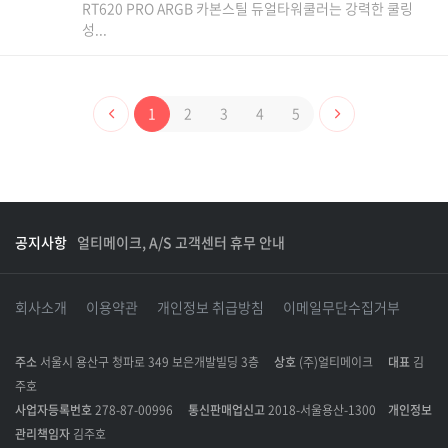
RT620 PRO ARGB 카본스틸 듀얼타워쿨러는 강력한 쿨링
성...
1
2
3
4
5
공지사항
얼티메이크, A/S 고객센터 휴무 안내
회사소개
이용약관
개인정보 취급방침
이메일무단수집거부
주소
서울시 용산구 청파로 349 보은개발빌딩 3층
상호
(주)얼티메이크
대표
김
주호
사업자등록번호
278-87-00996
통신판매업신고
2018-서울용산-1300
개인정보
관리책임자
김주호