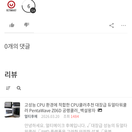
6
Lv
0개의 댓글
리뷰
고성능 CPU 환경에 적합한 CPU쿨러추천 대장급 듀얼타워쿨
러 PentaWave Z06D 공랭쿨러_백설왕자
얼티후예
2026.03.20
조회
1484
안녕하세요. 얼티메이크 후예입니다. √대장급 성능의 듀얼타
워쿨러 √AMD 플랫폼을 고려한 안전한 설계 √올블...