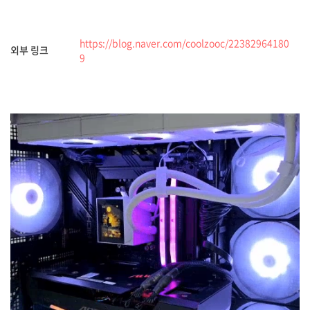
https://blog.naver.com/coolzooc/22382964180
외부 링크
9