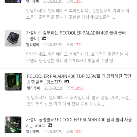
얼티후예
2026.02.20
조회
1300
안녕하세요. 얼티메이크 후예입니다. - 2만원대의 가격에 저
소음과 쿨링력을 동시에 구현한 가성비 CPU쿨러 ...
가성비로 승부하는 PCCOOLER PALADIN 400 블랙 쿨러
_[솔비]
얼티후예
2026.02.20
조회
1229
안녕하세요. 얼티메이크 후예입니다. 효과적인 열관리는 시
스템의 안정성뿐 아니라 CPU와 PC부품의 수명 연...
PCCOOLER PALADIN 400 TDP 235W로 더 강력해진 국민
공랭 쿨러_괭스전자
얼티후예
2026.02.20
조회
1098
안녕하세요. 얼티메이크 후예입니다. 쿨러 성능, 가격, 구성,
조립 편의성 등 가격 대비 정말 좋은 성능을 ...
가성비 공랭쿨러! PCCOOLER PALADIN 400 블랙 쿨러 사용
기_LabisJ
얼티후예
2026.02.20
조회
1095