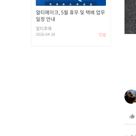
얼티메이크, 5월 휴무 및 택배 업무
일정 안내
얼티후예
2026-04-28
0