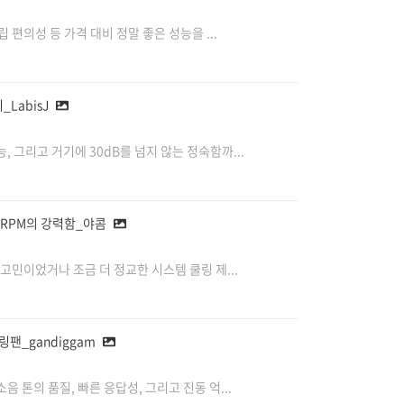
 편의성 등 가격 대비 정말 좋은 성능을 ...
_LabisJ
 그리고 거기에 30dB를 넘지 않는 정숙함까...
000RPM의 강력함_야콤
고민이었거나 조금 더 정교한 시스템 쿨링 제...
쿨링팬_gandiggam
톤의 품질, 빠른 응답성, 그리고 진동 억...