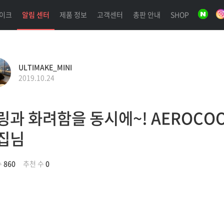
이크
알림 센터
제품 정보
고객센터
총판 안내
SHOP
ULTIMAKE_MINI
2019.10.24
링과 화려함을 동시에~! AEROCOOL
집님
수
860
추천 수
0