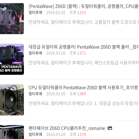
[PentaWave] Z06D (블랙) : 듀얼타워쿨러, 공랭쿨러, CPU
얼티후예
2026.03.20
조회
1315
안녕하세요. 얼티메이크 후예입니다. 고품질의 블랙 도장으로 마
대장급 듀얼타워 공랭쿨러! PentaWave Z06D 블랙 쿨러 _컴
얼티후예
2026.03.20
조회
1371
안녕하세요. 얼티메이크 후예입니다. 메인스트림급 사용자부터 
CPU 듀얼타워쿨러 PentaWave Z06D 블랙 사용후기_초이짱
얼티후예
2026.03.20
조회
1389
안녕하세요. 얼티메이크 후예입니다. 1. 대장급 성능의 듀얼 타워 
펜타웨이브 Z06D CPU쿨러추천_romaine
얼티후예
2026.03.20
조회
1378