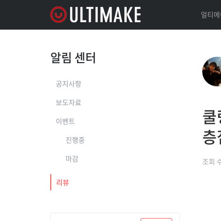
얼티메
알림 센터
공지사항
보도자료
쿨
이벤트
층
진행중
마감
조회 
리뷰