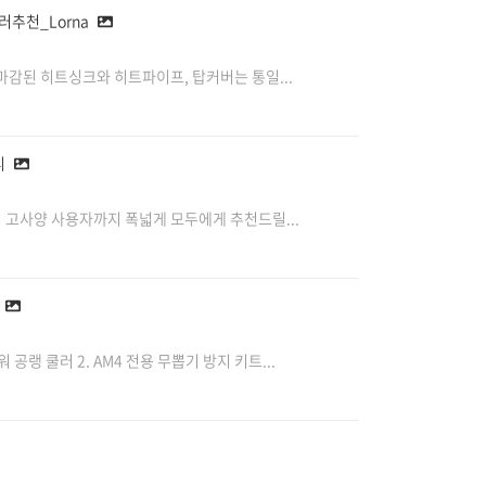
쿨러추천_Lorna
감된 히트싱크와 히트파이프, 탑커버는 통일...
디
고사양 사용자까지 폭넓게 모두에게 추천드릴...
공랭 쿨러 2. AM4 전용 무뽑기 방지 키트...