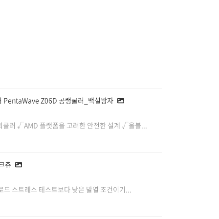
PentaWave Z06D 공랭쿨러_백설왕자
러 √AMD 플랫폼을 고려한 안전한 설계 √올블...
테크츄
드 스트레스 테스트보다 낮은 발열 조건이기...