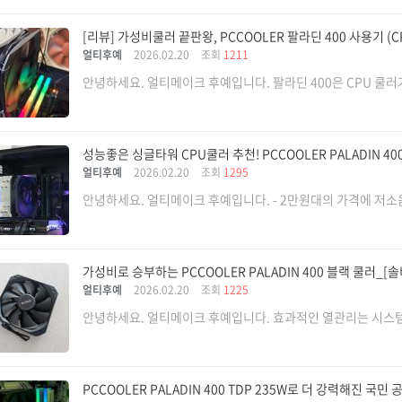
[리뷰] 가성비쿨러 끝판왕, PCCOOLER 팔라딘 400 사용기 
얼티후예
2026.02.20
조회
1211
안녕하세요. 얼티메이크 후예입니다. 팔라딘 400은 CPU 쿨러가 
성능좋은 싱글타워 CPU쿨러 추천! PCCOOLER PALADIN 4
얼티후예
2026.02.20
조회
1295
안녕하세요. 얼티메이크 후예입니다. - 2만원대의 가격에 저소음
가성비로 승부하는 PCCOOLER PALADIN 400 블랙 쿨러_[솔
얼티후예
2026.02.20
조회
1225
안녕하세요. 얼티메이크 후예입니다. 효과적인 열관리는 시스템의
PCCOOLER PALADIN 400 TDP 235W로 더 강력해진 국