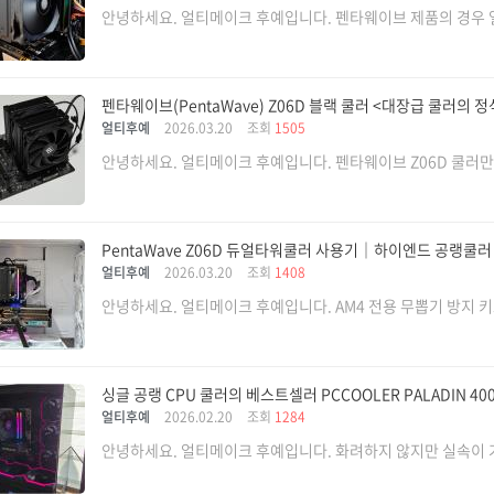
안녕하세요. 얼티메이크 후예입니다. 펜타웨이브 제품의 경우 얼
펜타웨이브(PentaWave) Z06D 블랙 쿨러 <대장급 쿨러의 정석>
얼티후예
2026.03.20
조회
1505
안녕하세요. 얼티메이크 후예입니다. 펜타웨이브 Z06D 쿨러만 
PentaWave Z06D 듀얼타워쿨러 사용기｜하이엔드 공랭쿨
얼티후예
2026.03.20
조회
1408
안녕하세요. 얼티메이크 후예입니다. AM4 전용 무뽑기 방지 키트
싱글 공랭 CPU 쿨러의 베스트셀러 PCCOOLER PALADIN 4
얼티후예
2026.02.20
조회
1284
안녕하세요. 얼티메이크 후예입니다. 화려하지 않지만 실속이 가득한 C