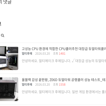
의 댓글
뷰
고성능 CPU 환경에 적합한 CPU쿨러추천 대장급 듀얼타워쿨러 
얼티후예
2026.03.20
조회
1481
안녕하세요. 얼티메이크 후예입니다. √대장급 성능의 듀얼타워쿨
올블랙 감성 끝판왕, Z06D 듀얼타워 공랭쿨러 성능 테스트_
얼티후예
2026.03.20
조회
1558
안녕하세요. 얼티메이크 후예입니다. 일반 게임 환경에서는 풀로