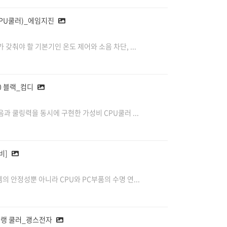
(CPU쿨러)_에임지진
갖춰야 할 기본기인 온도 제어와 소음 차단, ...
00 블랙_컴디
과 쿨링력을 동시에 구현한 가성비 CPU쿨러 ...
비]
 안정성뿐 아니라 CPU와 PC부품의 수명 연...
민 공랭 쿨러_괭스전자