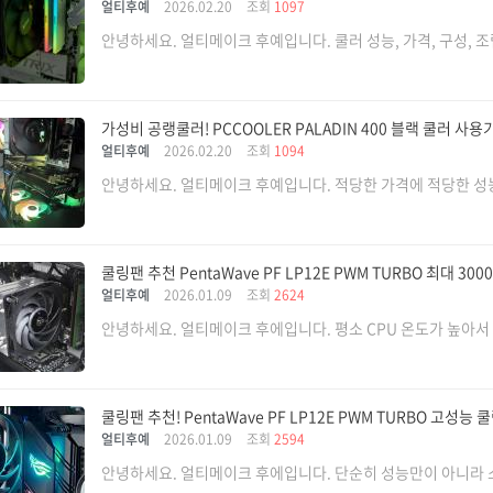
얼티후예
2026.02.20
조회
1097
안녕하세요. 얼티메이크 후예입니다. 쿨러 성능, 가격, 구성, 조립
가성비 공랭쿨러! PCCOOLER PALADIN 400 블랙 쿨러 사용기
얼티후예
2026.02.20
조회
1094
안녕하세요. 얼티메이크 후예입니다. 적당한 가격에 적당한 성능,
쿨링팬 추천 PentaWave PF LP12E PWM TURBO 최대 3
얼티후예
2026.01.09
조회
2624
안녕하세요. 얼티메이크 후에입니다. 평소 CPU 온도가 높아서 
쿨링팬 추천! PentaWave PF LP12E PWM TURBO 고성능 
얼티후예
2026.01.09
조회
2594
안녕하세요. 얼티메이크 후에입니다. 단순히 성능만이 아니라 소음 