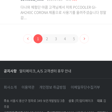
다나와 체험단 야콤 고객님께서 저희 PCCOOLER GI-
AH240C CORONA 제품으로 사용기를 올려주셨습니다 정말
감...
1
2
3
4
5
공지사항
얼티메이크, A/S 고객센터 휴무 안내
회사소개
이용약관
개인정보 취급방침
이메일무단수집거부
주소
서울시 용산구 청파로 349 보은개발빌딩 3층
상호
(주)얼티메이크
대표
김
주호