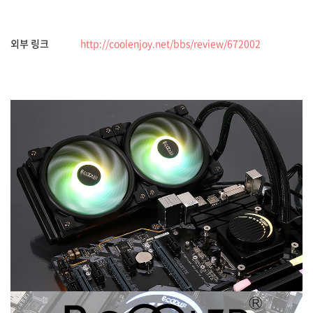
외부 링크
http://coolenjoy.net/bbs/review/672002