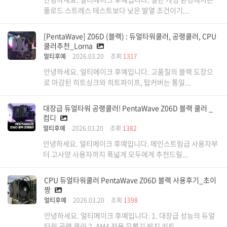
풀로드 스트레스 테스트보다 낮은 발열 조건이기...
[PentaWave] Z06D (블랙) : 듀얼타워쿨러, 공랭쿨러, CPU
쿨러추천_Lorna
얼티후예
2026.03.20
조회
1317
안녕하세요. 얼티메이크 후예입니다. 고품질의 블랙 도장으
로 마감된 히트싱크와 히트파이프, 탑커버는 통일...
대장급 듀얼타워 공랭쿨러! PentaWave Z06D 블랙 쿨러 _
컴디
얼티후예
2026.03.20
조회
1382
안녕하세요. 얼티메이크 후예입니다. 메인스트림급 사용자부
터 고사양 사용자까지 폭넓게 모두에게 추천드릴...
CPU 듀얼타워쿨러 PentaWave Z06D 블랙 사용후기_초이
짱
얼티후예
2026.03.20
조회
1398
안녕하세요. 얼티메이크 후예입니다. 1. 대장급 성능의 듀얼
타워 공랭 쿨러 2. AM4 전용 무뽑기 방지 키트...