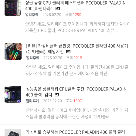
싱글 공랭 CPU 쿨러의 베스트셀러 PCCOOLER PALADIN
400_파란나라1
얼티후예
2026.02.20
조회
1290
안녕하세요. 얼티메이크 후예입니다. 화려하지 않지만 실속이
가득한 CPU 쿨러, PCCOOLER PALADIN 400 리뷰...
[리뷰] 가성비쿨러 끝판왕, PCCOOLER 팔라딘 400 사용기
(CPU쿨러)_에임지진
얼티후예
2026.02.20
조회
1219
안녕하세요. 얼티메이크 후예입니다. 팔라딘 400은 CPU 쿨
러가 갖춰야 할 기본기인 온도 제어와 소음 차단, ...
성능좋은 싱글타워 CPU쿨러 추천! PCCOOLER PALADIN
400 블랙_컴디
얼티후예
2026.02.20
조회
1307
안녕하세요. 얼티메이크 후예입니다. - 2만원대의 가격에 저
소음과 쿨링력을 동시에 구현한 가성비 CPU쿨러 ...
가성비로 승부하는 PCCOOLER PALADIN 400 블랙 쿨러