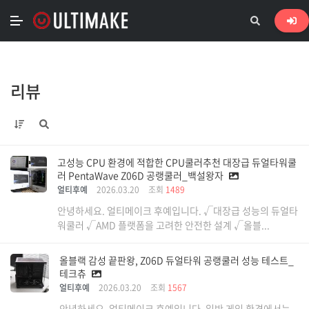
리뷰
고성능 CPU 환경에 적합한 CPU쿨러추천 대장급 듀얼타워쿨
러 PentaWave Z06D 공랭쿨러_백설왕자
얼티후예
2026.03.20
조회
1489
안녕하세요. 얼티메이크 후예입니다. √대장급 성능의 듀얼타
워쿨러 √AMD 플랫폼을 고려한 안전한 설계 √올블...
올블랙 감성 끝판왕, Z06D 듀얼타워 공랭쿨러 성능 테스트_
테크츄
얼티후예
2026.03.20
조회
1567
안녕하세요. 얼티메이크 후예입니다. 일반 게임 환경에서는