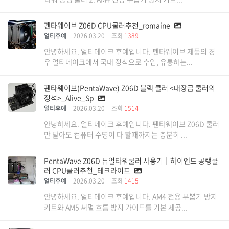
펜타웨이브 Z06D CPU쿨러추천_romaine
얼티후예
2026.03.20
조회
1389
안녕하세요. 얼티메이크 후예입니다. 펜타웨이브 제품의 경
우 얼티메이크에서 국내 정식으로 수입, 유통하는...
펜타웨이브(PentaWave) Z06D 블랙 쿨러 <대장급 쿨러의
정석>_Alive_Sp
얼티후예
2026.03.20
조회
1514
안녕하세요. 얼티메이크 후예입니다. 펜타웨이브 Z06D 쿨러
만 달아도 컴퓨터 수명이 다 할때까지는 충분히 ...
PentaWave Z06D 듀얼타워쿨러 사용기｜하이엔드 공랭쿨
러 CPU쿨러추천_테크라이프
얼티후예
2026.03.20
조회
1415
안녕하세요. 얼티메이크 후예입니다. AM4 전용 무뽑기 방지
키트와 AM5 써멀 흐름 방지 가이드를 기본 제공...