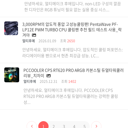
안녕하세요. 얼티메이크 후에입니다. non-LED 구성의 깔끔
한 디자인은 RGB 튜닝이 필요 없는 실용 중심 시스...
3,000RPM의 압도적 풍압 고성능쿨링팬! PentaWave PF-
LP12E PWM TURBO CPU 쿨링팬 추천 필드 테스트 사용_락
겨야
얼티후예
2026.01.09
조회
2650
안녕하세요. 얼티메이크 후에입니다. 압도적인 쿨링 퍼포먼스:
라디에이터용 팬으로서 현존 최강급 성능. LC...
PCCOOLER CPS RT620 PRO ARGB 카본스틸 듀얼타워쿨러
리뷰_치차미
얼티후예
2025.12.31
조회
1402
안녕하세요. 얼티메이크 후에입니다. PCCOOLER CPS
RT620 PRO ARGB 카본스틸 듀얼타워쿨러는 강력한 쿨링
성...
1
2
3
4
5