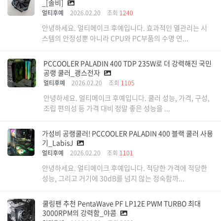
_[솔비]
얼티후예
2026.02.20
조회
1240
안녕하세요. 얼티메이크 후예입니다. 효과적인 열관리는 시
스템의 안정성뿐 아니라 CPU와 PC부품의 수명 연...
PCCOOLER PALADIN 400 TDP 235W로 더 강력해진 국민
공랭 쿨러_괭스전자
얼티후예
2026.02.20
조회
1105
안녕하세요. 얼티메이크 후예입니다. 쿨러 성능, 가격, 구성,
조립 편의성 등 가격 대비 정말 좋은 성능을 ...
가성비 공랭쿨러! PCCOOLER PALADIN 400 블랙 쿨러 사용
기_LabisJ
얼티후예
2026.02.20
조회
1101
안녕하세요. 얼티메이크 후예입니다. 적당한 가격에 적당한
성능, 그리고 거기에 30dB를 넘지 않는 정숙함까...
쿨링팬 추천 PentaWave PF LP12E PWM TURBO 최대
3000RPM의 강력함_야콤