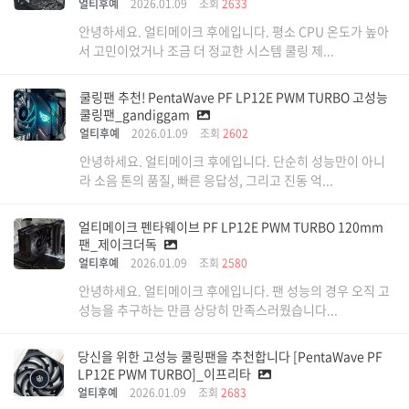
얼티후예
2026.01.09
조회
2633
안녕하세요. 얼티메이크 후에입니다. 평소 CPU 온도가 높아
서 고민이었거나 조금 더 정교한 시스템 쿨링 제...
쿨링팬 추천! PentaWave PF LP12E PWM TURBO 고성능
쿨링팬_gandiggam
얼티후예
2026.01.09
조회
2602
안녕하세요. 얼티메이크 후에입니다. 단순히 성능만이 아니
라 소음 톤의 품질, 빠른 응답성, 그리고 진동 억...
얼티메이크 펜타웨이브 PF LP12E PWM TURBO 120mm
팬_제이크더독
얼티후예
2026.01.09
조회
2580
안녕하세요. 얼티메이크 후에입니다. 팬 성능의 경우 오직 고
성능을 추구하는 만큼 상당히 만족스러웠습니다...
당신을 위한 고성능 쿨링팬을 추천합니다 [PentaWave PF
LP12E PWM TURBO]_이프리타
얼티후예
2026.01.09
조회
2683